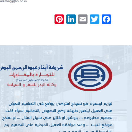
Pinterest
LinkedIn
Email
Twitter
Facebook
لوريم ايبسوم هو نموذج افتراضي يوضع في التصاميم لتعرض
على العميل ليتصور طريقه وضع النصوص بالتصاميم سواء كانت
تصاميم مطبوعه … بروشور او فلاير على سبيل المثال … او نماذج
مواقع انترنت … وعند موافقه العميل المبدئيه على التصميم يتم
ازالة هذا النص من التصميم ويت