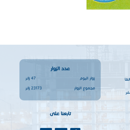
عدد الزوار
زوار اليوم
47 زائر
ها
مجموع الزوار
23173 زائر
فر
تابعنا على